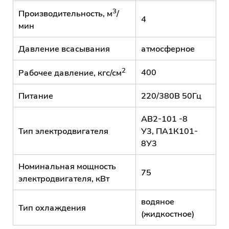
3
Производительность, м
/
4
мин
Давление всасывания
атмосферное
2
400
Рабочее давление, кгс/см
П
итание
220/380В 50Гц
АВ2-101 -8
Тип электродвигателя
У3, ПА1К101-
8У3
Номинальная мощность
75
электродвигателя, кВт
водяное
Тип охлаждения
(жидкостное)